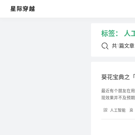
🗂️ 文章导航
星际穿越
1. 葵花宝典之「知识库」调优秘籍！
RAG优化指南！
标签：
人
共1篇文章
葵花宝典之「
最近有个朋友在用
现效果并不及预
识库调优，使其
人工智能